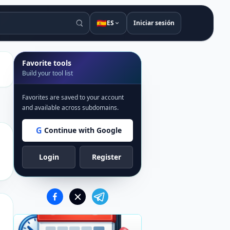
🇪🇸
ES
Iniciar sesión
Favorite tools
Build your tool list
Favorites are saved to your account
and available across subdomains.
G
Continue with Google
Login
Register