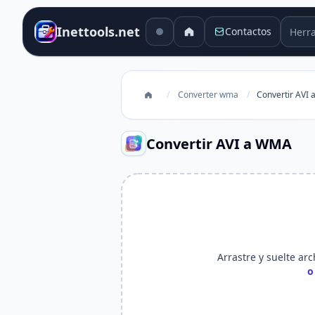
Herra
Inettools.net
Contactos
/
Converter wma
/
Convertir AVI
Convertir AVI a WMA
Arrastre y suelte arc
o