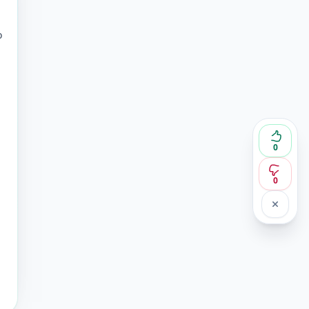
o
a
0
0