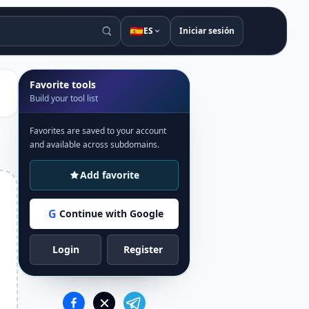
🇪🇸
ES
Iniciar sesión
Favorite tools
Build your tool list
Favorites are saved to your account
and available across subdomains.
Add favorite
G
Continue with Google
Login
Register