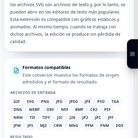
los archivos SVG son archivos de texto y, por lo tanto, se
pueden abrir en los editores de texto más populares.
Esta extensión es compatible con gráficos estáticos y
animados. Al mismo tiempo, cuando se trabaja con
dichos archivos, la edición se produce sin pérdida de
calidad.
Formatos compatibles
Este conversor muestra los formatos de origen
admitidos y el formato de resultado.
ARCHIVOS DE ENTRADA
GIF
SVG
PNG
JPG
JPEG
JPE
PSD
TGA
DNG
WEBP
ORF
NEF
BMP
CR2
PEF
NRW
TIF
TIFF
J2C
J2K
JP2
JPC
JPF
JPM
JPS
MJ2
CRW
MNG
PPM
PNM
DDS
RESULTADO