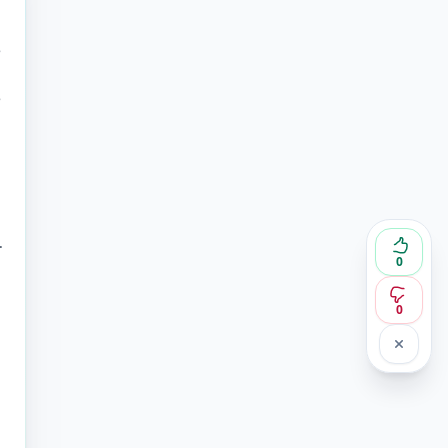
e
e
.
0
0