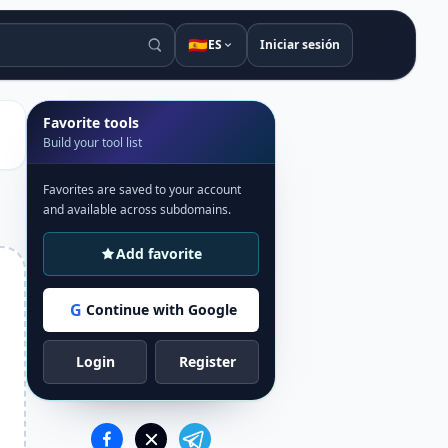
🇪🇸
ES
Iniciar sesión
Favorite tools
Build your tool list
Favorites are saved to your account
and available across subdomains.
Add favorite
G
Continue with Google
Login
Register