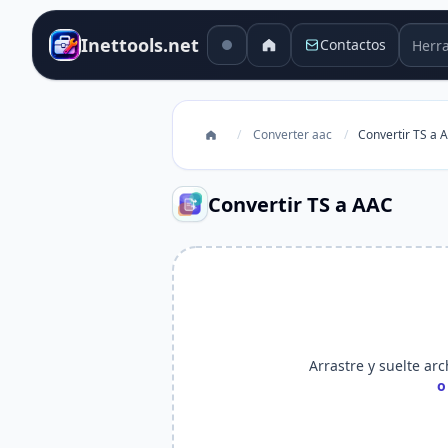
Herra
Inettools.net
Contactos
/
Converter aac
/
Convertir TS a 
Convertir TS a AAC
Arrastre y suelte arc
o