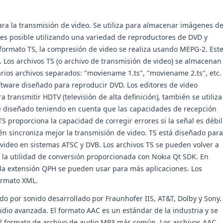
ra la transmisión de video. Se utiliza para almacenar imágenes d
 es posible utilizando una variedad de reproductores de DVD y
 formato TS, la compresión de video se realiza usando MEPG-2. Est
. Los archivos TS (o archivo de transmisión de video) se almacenan
rios archivos separados: "moviename 1.ts", "moviename 2.ts", etc.
tware diseñado para reproducir DVD. Los editores de video
transmitir HDTV (televisión de alta definición), también se utiliza
e diseñado teniendo en cuenta que las capacidades de recepción
S proporciona la capacidad de corregir errores si la señal es débil
én sincroniza mejor la transmisión de video. TS está diseñado para
 video en sistemas ATSC y DVB. Los archivos TS se pueden volver a
 la utilidad de conversión proporcionada con Nokia Qt SDK. En
 la extensión QPH se pueden usar para más aplicaciones. Los
ormato XML.
do por sonido desarrollado por Fraunhofer IIS, AT&T, Dolby y Sony.
udio avanzada. El formato AAC es un estándar de la industria y se
al formato de archivo de audio MP3 más común. Los archivos AAC