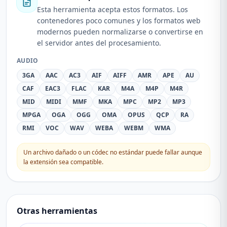
Esta herramienta acepta estos formatos. Los
contenedores poco comunes y los formatos web
modernos pueden normalizarse o convertirse en
el servidor antes del procesamiento.
AUDIO
3GA
AAC
AC3
AIF
AIFF
AMR
APE
AU
CAF
EAC3
FLAC
KAR
M4A
M4P
M4R
MID
MIDI
MMF
MKA
MPC
MP2
MP3
MPGA
OGA
OGG
OMA
OPUS
QCP
RA
RMI
VOC
WAV
WEBA
WEBM
WMA
Un archivo dañado o un códec no estándar puede fallar aunque
la extensión sea compatible.
Otras herramientas