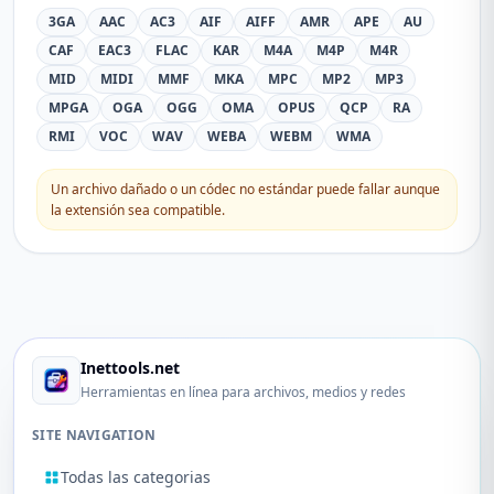
3GA
AAC
AC3
AIF
AIFF
AMR
APE
AU
CAF
EAC3
FLAC
KAR
M4A
M4P
M4R
MID
MIDI
MMF
MKA
MPC
MP2
MP3
MPGA
OGA
OGG
OMA
OPUS
QCP
RA
RMI
VOC
WAV
WEBA
WEBM
WMA
Un archivo dañado o un códec no estándar puede fallar aunque
la extensión sea compatible.
Inettools.net
Herramientas en línea para archivos, medios y redes
SITE NAVIGATION
Todas las categorias