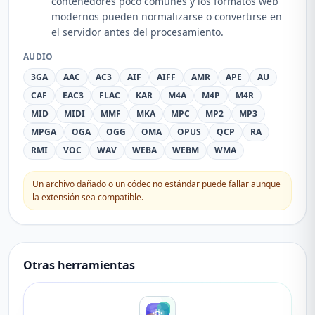
contenedores poco comunes y los formatos web
modernos pueden normalizarse o convertirse en
el servidor antes del procesamiento.
AUDIO
3GA
AAC
AC3
AIF
AIFF
AMR
APE
AU
CAF
EAC3
FLAC
KAR
M4A
M4P
M4R
MID
MIDI
MMF
MKA
MPC
MP2
MP3
MPGA
OGA
OGG
OMA
OPUS
QCP
RA
RMI
VOC
WAV
WEBA
WEBM
WMA
Un archivo dañado o un códec no estándar puede fallar aunque
la extensión sea compatible.
Otras herramientas