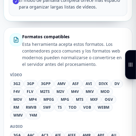
El modo de pantalla completa ofrece más espacio
✓
para organizar largas listas de vídeos.
Formatos compatibles
Esta herramienta acepta estos formatos. Los
contenedores poco comunes y los formatos web
modernos pueden normalizarse o convertirse en
el servidor antes del procesamiento.
VÍDEO
3G2
3GP
3GPP
AMV
ASF
AVI
DIVX
DV
F4V
FLV
M2TS
M2V
M4V
MKV
MOD
MOV
MP4
MPEG
MPG
MTS
MXF
OGV
RM
RMVB
SWF
TS
TOD
VOB
WEBM
WMV
Y4M
AUDIO
3GA
AAC
AC3
AIF
AIFF
AMR
APE
AU