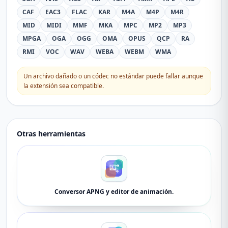
CAF
EAC3
FLAC
KAR
M4A
M4P
M4R
MID
MIDI
MMF
MKA
MPC
MP2
MP3
MPGA
OGA
OGG
OMA
OPUS
QCP
RA
RMI
VOC
WAV
WEBA
WEBM
WMA
Un archivo dañado o un códec no estándar puede fallar aunque
la extensión sea compatible.
Otras herramientas
Conversor APNG y editor de animación.