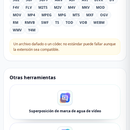
F4V
FLV
M2TS
M2V
M4V
MKV
MOD
MOV
MP4
MPEG
MPG
MTS
MXF
OGV
RM
RMVB
SWF
TS
TOD
VOB
WEBM
WMV
Y4M
Un archivo dañado o un códec no estándar puede fallar aunque
la extensión sea compatible.
Otras herramientas
Superposición de marca de agua de vídeo