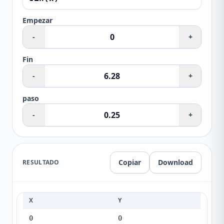
Empezar
-
+
Fin
-
+
paso
-
+
Copiar
Download
RESULTADO
X
Y
0
0